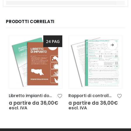
PRODOTTI CORRELATI
24 PAG
Libretto impianti domestici Regione Emilia Romagna 24 pag. con scheda copiativa
Rapporti di controllo tipo 1 Piemonte 3 copie
a partire da
36,00
€
a partire da
36,00
€
a
escl. IVA
escl. IVA
e