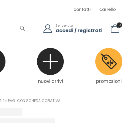
contatti
carrello
0
Benvenuto
accedi / registrati
nuovi arrivi
promozioni
NA 24 PAG. CON SCHEDA COPIATIVA