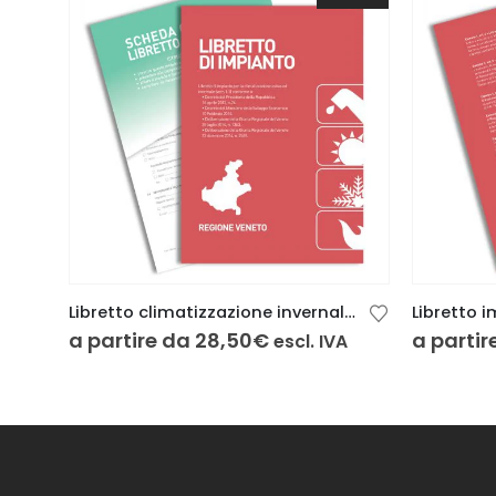
Libretto climatizzazione invernale/estiva Regione Veneto 48 pag. con scheda copiativa
a partire da
28,50
€
a partir
escl. IVA