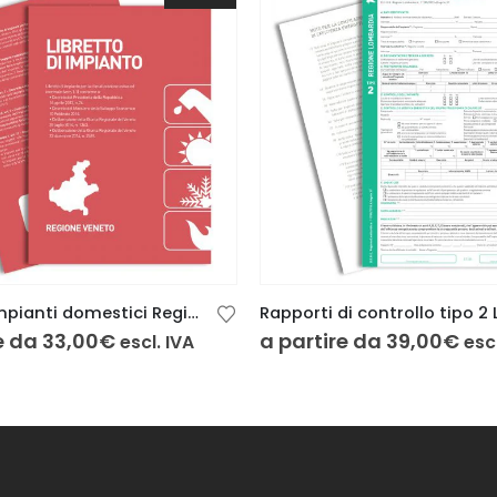
Libretto impianti domestici Regione Veneto 24 pag.
e da
33,00
€
a partire da
39,00
€
escl. IVA
escl