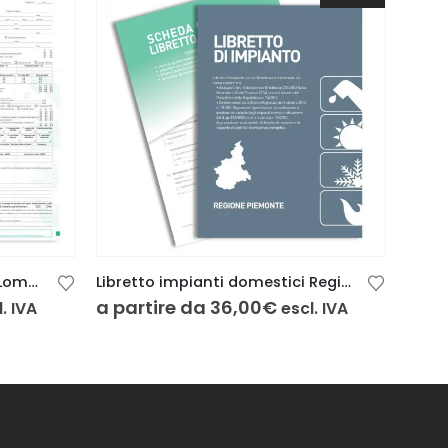
Rapporti di controllo tipo 2 Lombardia 3 copie
Libretto impianti domestici Regione Piemonte 24 pag. con scheda copiativa
a partire da
36,00
€
a pa
. IVA
escl. IVA